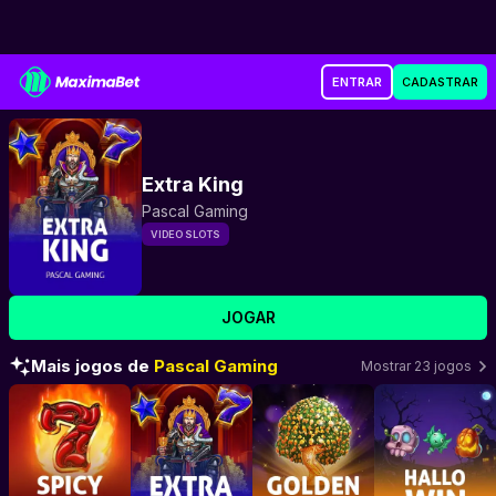
Maxima Bet
ENTRAR
CADASTRAR
Jogar Extra King
–
Pascal Gaming
Extra King
Pascal Gaming
VIDEO SLOTS
JOGAR
Mais jogos de
Pascal Gaming
Mostrar 23 jogos
Jogar Spicy Seven
Jogar Extra King 100
–
Pascal Gaming
Jogar Golden Tree 100
–
Pascal Gaming
Jogar Hallo W
–
Pas