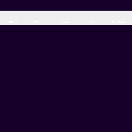
INÍCIO
BUSCAR
SLOTS
AO VIVO
ESPORTES
Cassino
Esportes
Legal
Comunidade
Ajuda