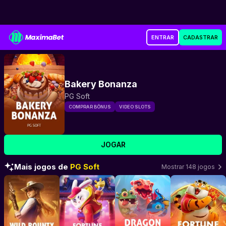
Maxima Bet
ENTRAR
CADASTRAR
Jogar Bakery Bonanza
–
PG Soft
Bakery Bonanza
PG Soft
COMPRAR BÔNUS
VIDEO SLOTS
JOGAR
Mais jogos de
PG Soft
Mostrar 148 jogos
Jogar Wild Bounty Showdown
Jogar Fortune Rabbit
Jogar Dragon Hatch 2
–
PG Soft
–
PG Soft
Jogar Fortune
–
PG 