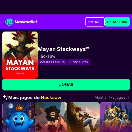
Maxima Bet
ENTRAR
CADASTRAR
Jogar Mayan Stackways™
–
Hacksaw
Mayan Stackways™
Hacksaw
COMPRAR BÔNUS
VIDEO SLOTS
JOGAR
Mais jogos de
Hacksaw
Mostrar 172 jogos
Jogar Crownlings Clusters
Jogar Grug Make Fire™
–
Hacksaw
Jogar Great Game Rockies™
–
Hacksaw
Jogar The Cri