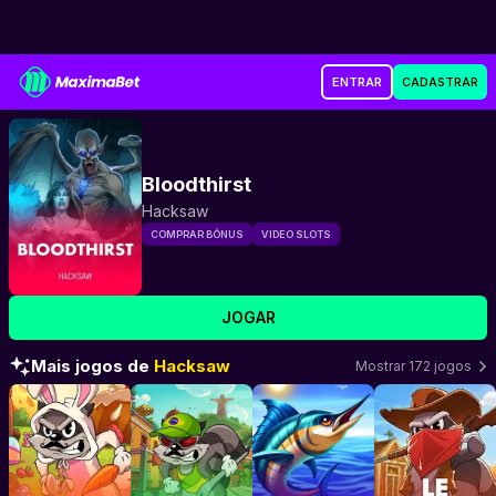
Maxima Bet
ENTRAR
CADASTRAR
Jogar Bloodthirst
–
Hacksaw
Bloodthirst
Hacksaw
COMPRAR BÔNUS
VIDEO SLOTS
JOGAR
Mais jogos de
Hacksaw
Mostrar 172 jogos
Jogar Le Bunny
Jogar Le Sortudo™
–
Hacksaw
Jogar Marlin Masters™ OG
–
Hacksaw
Jogar Le Cow
–