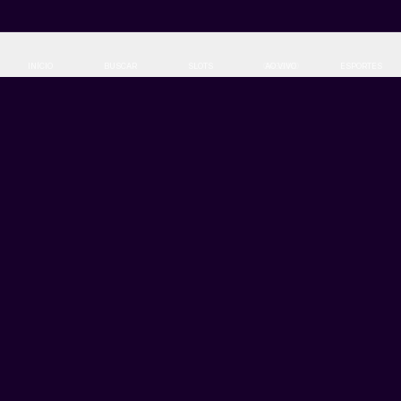
INÍCIO
BUSCAR
SLOTS
AO VIVO
ESPORTES
Cassino
Esportes
Legal
Comunidade
Ajuda