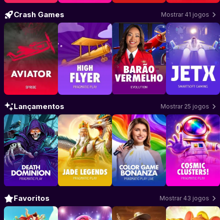
Crash Games
Mostrar 41 jogos
Jogar Aviator
–
Jogar High Flyer
Spribe
Jogar Barão Vermelho
–
Pragmatic Play
Jogar JetX
–
Evo
–
Lançamentos
Mostrar 25 jogos
Jogar Death Dominion
Jogar Jade Legends
–
Pragmatic Play
Jogar Color Game Bonanza
–
Pragmatic Play
Jogar Cosmic 
Favoritos
Mostrar 43 jogos
Jogar Touro Sortudo
Jogar Fortune Snake
–
Pragmatic Play
Jogar Wild Bounty Showdo
–
PG Soft
Jogar Fortun